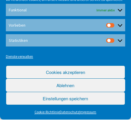
Funktional
Immer aktiv
Vorlieben
Vorlieb
Statistiken
Statisti
Dienste verwalten
Cookies akzeptieren
Ablehnen
Einstellungen speichern
Cookie-Richtlinie
Datenschutz
Impressum